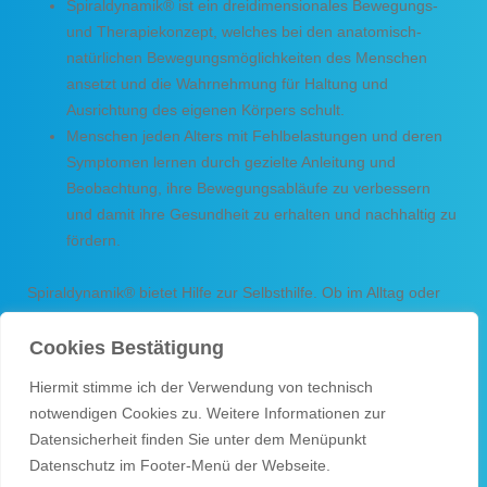
Spiraldynamik® ist ein dreidimensionales Bewegungs-
und Therapiekonzept, welches bei den anatomisch-
natürlichen Bewegungsmöglichkeiten des Menschen
ansetzt und die Wahrnehmung für Haltung und
Ausrichtung des eigenen Körpers schult.
Menschen jeden Alters mit Fehlbelastungen und deren
Symptomen lernen durch gezielte Anleitung und
Beobachtung, ihre Bewegungsabläufe zu verbessern
und damit ihre Gesundheit zu erhalten und nachhaltig zu
fördern.
Spiraldynamik® bietet Hilfe zur Selbsthilfe. Ob im Alltag oder
beim Sport – erfreuen Sie sich einer besseren Lebensqualität,
indem Sie aktiv und mit gezielter Bewegung Schmerzen
Cookies Bestätigung
lindern und vorbeugen.
Hiermit stimme ich der Verwendung von technisch
notwendigen Cookies zu. Weitere Informationen zur
Mehr unter:
www.spiraldynamik.com
Datensicherheit finden Sie unter dem Menüpunkt
Datenschutz im Footer-Menü der Webseite.